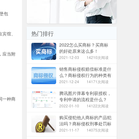
堡包
热门排行
在宾馆、
2022怎么买商标？买商标
的好处原来这么多！
，应当附
2021-12-03
14210次阅读
销售商标侵权赔偿标准是什
么？商标侵权行为的种类有
哪些？
2021-12-24
14171次阅读
腾讯图片弹幕专利获授权，
同一种商
专利申请的流程是什么？
2022-01-10
14122次阅读
。
购买侵犯他人商标的产品犯
法吗？商标侵权刑事处罚标
准是什么？
2021-11-17
14075次阅读