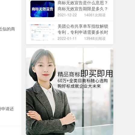
商标无效宣告是什么意思？
商标无效宣告期限是多久？
2021-12-22
14061次阅读
美团公布共享单车指纹解锁
近似的商
专利，专利申请需要多长时
间？
2022-01-11
13948次阅读
册申请还