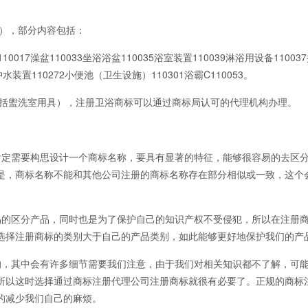
），部分内容包括：
7澡盆110033坐浴浴盆110035浴室装置110039淋浴用设备11003
5冲水装置110272小便池（卫生设施）110301浴霸C110053。
括盥洗室用具），注册卫浴商标可以通过商标局认可的代理机构办理。
定需要构思设计一个商标名称，要具有显著的特征，能够很容易的去区
是，商标名称不能和其他公司注册的商标名称存在部分相似或一致，这个
的区分产品，同时也是为了保护自己的知识产权不受侵犯，所以在注册
选择注册商标的类别大于自己的产品类别，如此能够更好地保护我们的产
，其中会有许多细节需要我们注意，由于我们对相关知识都不了解，可
所以这时选择通过商标注册代理公司注册商标就很有必要了。正规的商标
的减少我们自己的麻烦。