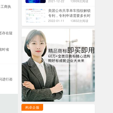
2021-12-22
13939次阅读
者工商执
美团公布共享单车指纹解锁
专利，专利申请需要多长时
间？
2022-01-11
13832次阅读
还存在疑
省时省
问进行咨
构卓企服