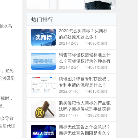
热门排行
7抽水马
2022怎么买商标？买商标
的好处原来这么多！
2021-12-03
14096次阅读
销售商标侵权赔偿标准是什
么？商标侵权行为的种类有
哪些？
2021-12-24
14061次阅读
分，避免
会涉及到
腾讯图片弹幕专利获授权，
专利申请的流程是什么？
2022-01-10
14015次阅读
商标时，
购买侵犯他人商标的产品犯
品。
法吗？商标侵权刑事处罚标
准是什么？
2021-11-17
13962次阅读
能会导致
注册代理
商标无效宣告是什么意思？
商标无效宣告期限是多久？